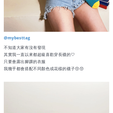
@mybesttag
不知道大家有沒有發現
其實我一直以來都超級喜歡穿長襪的🤍
只要會露出腳踝的衣服
我幾乎都會搭配不同顏色或花樣的襪子😚😚