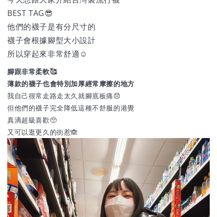
BEST TAG😎
他們的襪子是有分尺寸的
襪子會根據腳型大小設計
所以穿起來非常舒適☺️
腳跟非常柔軟🥰
薄款的襪子也會特別加厚經常摩擦的地方
我自己很常走路走太久就腳底板痛😞
但他們的襪子完全降低這種不舒服的港覺
真滴超級喜歡🥺
又可以逛更久的街惹🙈