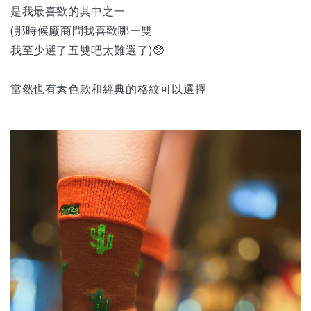
是我最喜歡的其中之一
(那時候廠商問我喜歡哪一雙
我至少選了五雙吧太難選了)🥺
當然也有素色款和經典的格紋可以選擇