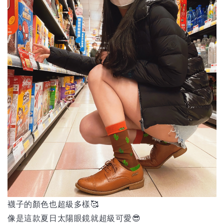
襪子的顏色也超級多樣🥰
像是這款夏日太陽眼鏡就超級可愛😎