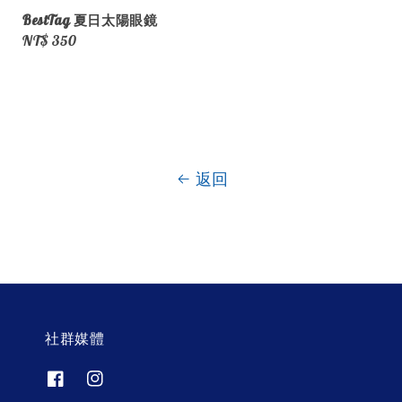
BestTag 夏日太陽眼鏡
Regular
NT$ 350
price
返回
社群媒體