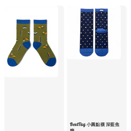
BestTag 小圓點襪 深藍焦
糖