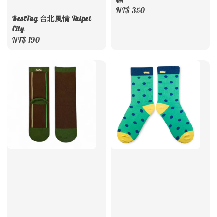
Regular
NT$ 350
BestTag 台北風情 Taipei
price
City
Regular
NT$ 190
price