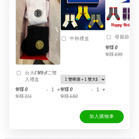
母親節禮盒6
中秋禮盒
-
NT$ 0
NT$ 699
台大EMBA二雙
入禮盒
-
+
-
+
NT$ 0
NT$ 0
NT$ 215
NT$ 680
加入購物車