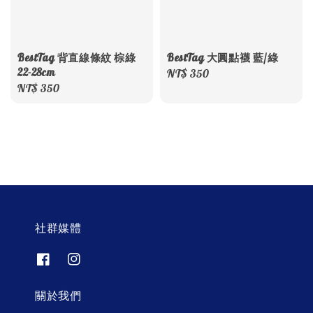
BestTag 背直線條紋 棕綠
BestTag 大圓點襪 藍/綠
22-28cm
Regular
NT$ 350
Regular
NT$ 350
price
price
社群媒體
關於我們