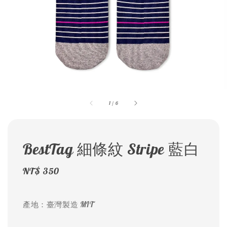
1
/
6
BestTag 細條紋 Stripe 藍白
Regular
NT$ 350
price
產地：臺灣製造 MIT