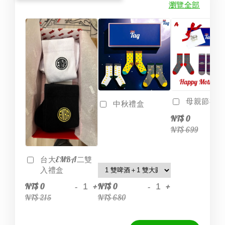
瀏覽全部
母親節禮盒6
中秋禮盒
-
NT$ 0
NT$ 699
台大EMBA二雙
入禮盒
-
+
-
+
NT$ 0
NT$ 0
NT$ 215
NT$ 680