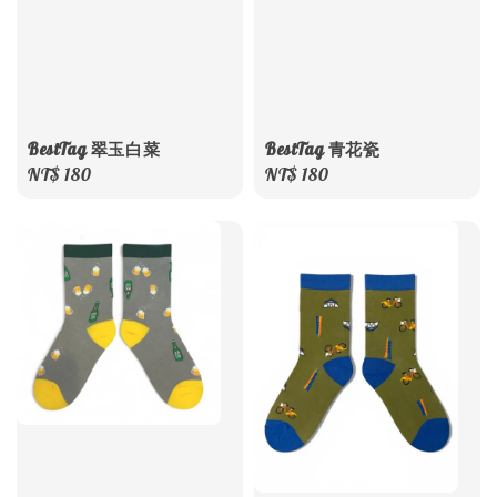
BestTag 翠玉白菜
BestTag 青花瓷
Regular
NT$ 180
Regular
NT$ 180
price
price