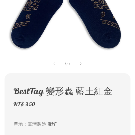
1
/
7
BestTag 變形蟲 藍土紅金
Regular
NT$ 350
price
產地：臺灣製造 MIT