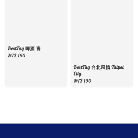
BestTag 啤酒 青
Regular
NT$ 180
price
BestTag 台北風情 Taipei
City
Regular
NT$ 190
price