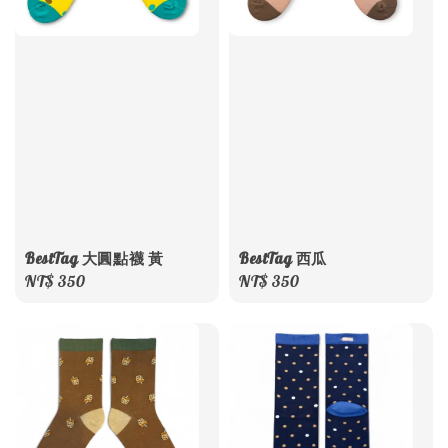
BestTag 大圓點襪 黃
BestTag 西瓜
Regular
NT$ 350
Regular
NT$ 350
price
price