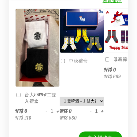
瀏覽全部
母親節禮盒6
中秋禮盒
-
NT$ 0
NT$ 699
台大EMBA二雙
入禮盒
-
+
-
+
NT$ 0
NT$ 0
NT$ 215
NT$ 680