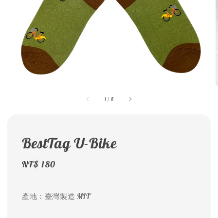
1
/
5
BestTag U-Bike
Regular
NT$ 180
price
產地：臺灣製造 MIT